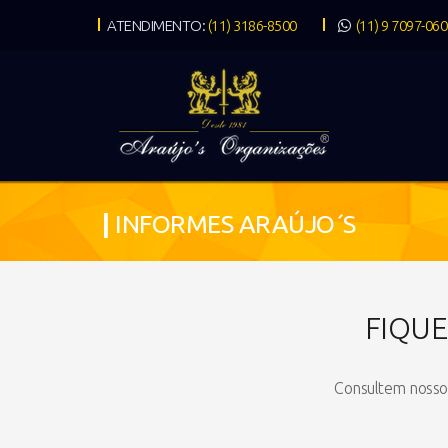
ATENDIMENTO:
(11) 3186-8500
(11) 9 7097-06
|
INFORMES ARAÚJO´S
FIQU
Consultem nosso 