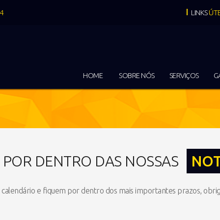
04
LINKS
ÚTE
HOME
SOBRE NÓS
SERVIÇOS
G
E POR DENTRO DAS NOSSAS
NOT
calendário e fiquem por dentro dos mais importantes prazos, obrig