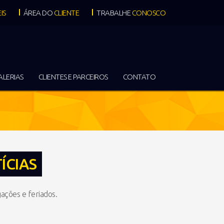
IS
ÁREA DO
CLIENTE
TRABALHE
CONOSCO
ALERIAS
CLIENTES E PARCEIROS
CONTATO
ÍCIAS
ações e feriados.