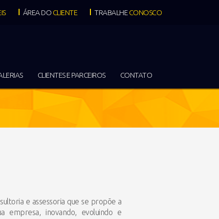
IS
ÁREA DO
CLIENTE
TRABALHE
CONOSCO
ALERIAS
CLIENTES E PARCEIROS
CONTATO
ultoria e assessoria que se propõe a
 empresa, inovando, evoluindo e