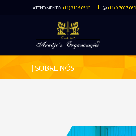
ATENDIMENTO:
(11) 3186-8500
(11) 9 7097-06
|
SOBRE NÓS