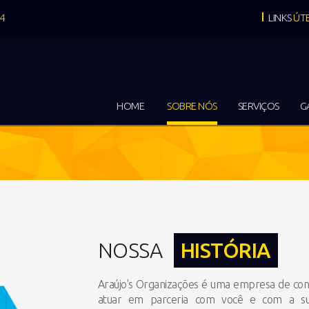
04
LINKS
ÚTE
HOME
SOBRE NÓS
SERVIÇOS
G
NOSSA
HISTÓRIA
Araújo's Organizações é uma empresa de cons
atuar em parceria com você e com a sua